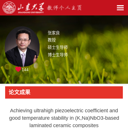
张家良
教授
硕士生导师
博士生导师
144
论文成果
Achieving ultrahigh piezoelectric coefficient and
good temperature stability in (K,Na)NbO3-based
laminated ceramic composites