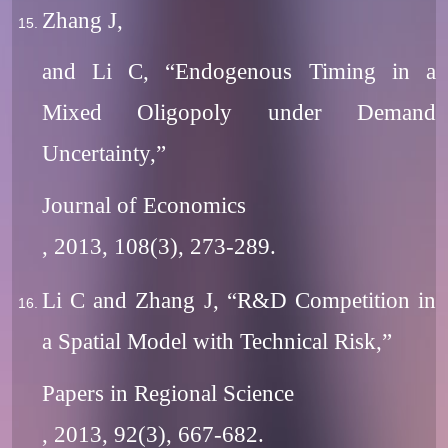
Zhang J,
and Li C, “Endogenous Timing in a
Mixed Oligopoly under Demand
Uncertainty,”
Journal of Economics
, 2013, 108(3), 273-289.
Li C and Zhang J, “R&D Competition in
a Spatial Model with Technical Risk,”
Papers in Regional Science
, 2013, 92(3), 667-682.