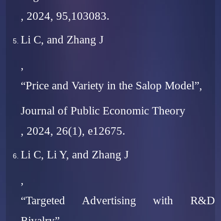
, 2024, 95,103083.
Li C, and Zhang J
,
“Price and Variety in the Salop Model”,
Journal of Public Economic Theory
, 2024, 26(1), e12675.
Li C, Li Y, and Zhang J
,
“Targeted Advertising with R&D
Rivalry”,