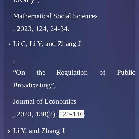
Mathematical Social Sciences
, 2023, 124, 24-34.
Li C, Li Y, and Zhang J
,
“On the Regulation of Public
Broadcasting”,
Journal of Economics
, 2023, 138(2),
129-146
.
Li Y, and Zhang J