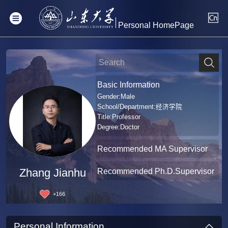
Personal HomePage
Basic Information
Gender:Male
School/Department:经济学院
Title:Professor
Degree:Doctor
Recommended MA Supervisor
Recommended Ph.D.Supervisor
Zhang Jianhu
+
166
Personal Information