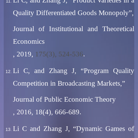
Li C, and Zhang J, “Product Varieties in a
Quality Differentiated Goods Monopoly”,
Journal of Institutional and Theoretical
Economics
, 2019,
175(3), 524-536
.
Li C, and Zhang J, “Program Quality
Competition in Broadcasting Markets,”
Journal of Public Economic Theory
, 2016, 18(4), 666-689.
Li C and Zhang J, “Dynamic Games of