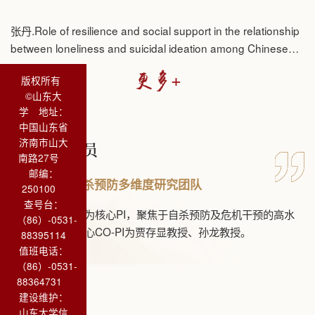
（该数据来自学术数据服务）
张丹.Role of resilience and social support in the relationship
between loneliness and suicidal ideation among Chinese
nursing home residents. Aging & Mental Health, 25,2021.
+
更多
版权所有
©山东大
学 地址：
中国山东省
济南市山大
成员
团队
南路27号
邮编：
危机干预和自杀预防多维度研究团队
250100
查号台：
以张杰讲席教授为核心PI，聚焦于自杀预防及危机干预的高水
（86）-0531-
平研究团队，核心CO-PI为贾存显教授、孙龙教授。
88395114
值班电话：
（86）-0531-
88364731
建设维护：
山东大学信