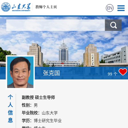
首页
科学研究
教学研究
获奖信息
张克国
99
个
招生信息
个
副教授 硕士生导师
学生信息
人
性别：
男
信
毕业院校：
山东大学
我的相册
息
学历：
博士研究生毕业