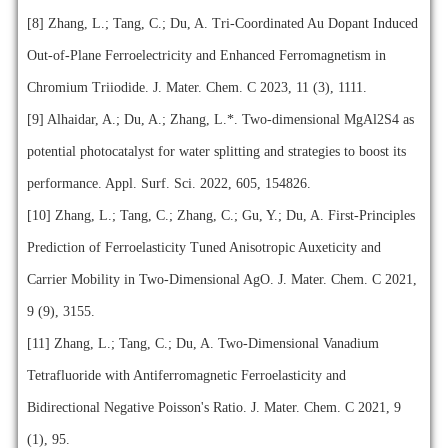
[8] Zhang, L.; Tang, C.; Du, A. Tri-Coordinated Au Dopant Induced
Out-of-Plane Ferroelectricity and Enhanced Ferromagnetism in
Chromium Triiodide. J. Mater. Chem. C 2023, 11 (3), 1111.
[9] Alhaidar, A.; Du, A.; Zhang, L.*. Two-dimensional MgAl2S4 as
potential photocatalyst for water splitting and strategies to boost its
performance. Appl. Surf. Sci. 2022, 605, 154826.
[10] Zhang, L.; Tang, C.; Zhang, C.; Gu, Y.; Du, A. First-Principles
Prediction of Ferroelasticity Tuned Anisotropic Auxeticity and
Carrier Mobility in Two-Dimensional AgO. J. Mater. Chem. C 2021,
9 (9), 3155.
[11] Zhang, L.; Tang, C.; Du, A. Two-Dimensional Vanadium
Tetrafluoride with Antiferromagnetic Ferroelasticity and
Bidirectional Negative Poisson's Ratio. J. Mater. Chem. C 2021, 9
(1), 95.