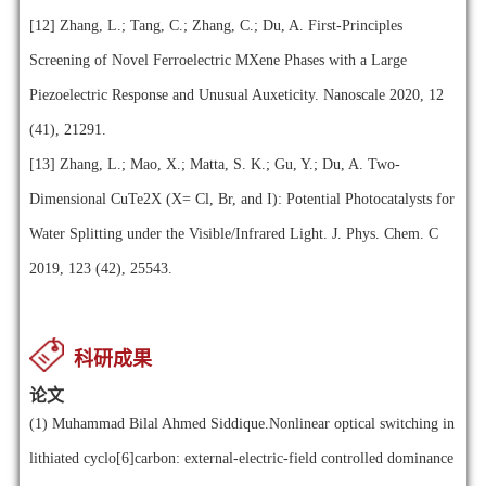
[12] Zhang, L.; Tang, C.; Zhang, C.; Du, A. First-Principles
Screening of Novel Ferroelectric MXene Phases with a Large
Piezoelectric Response and Unusual Auxeticity. Nanoscale 2020, 12
(41), 21291.
[13] Zhang, L.; Mao, X.; Matta, S. K.; Gu, Y.; Du, A. Two-
Dimensional CuTe2X (X= Cl, Br, and I): Potential Photocatalysts for
Water Splitting under the Visible/Infrared Light. J. Phys. Chem. C
2019, 123 (42), 25543.
科研成果
论文
(1)
Muhammad Bilal Ahmed Siddique.Nonlinear optical switching in
lithiated cyclo[6]carbon: external-electric-field controlled dominance