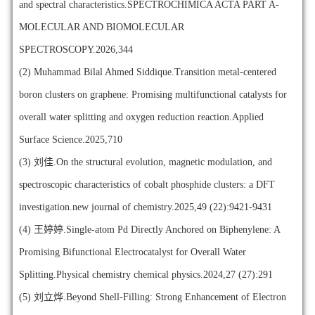
and spectral characteristics.SPECTROCHIMICA ACTA PART A-
MOLECULAR AND BIOMOLECULAR
SPECTROSCOPY.2026,344
(2)
Muhammad Bilal Ahmed Siddique.Transition metal-centered
boron clusters on graphene: Promising multifunctional catalysts for
overall water splitting and oxygen reduction reaction.Applied
Surface Science.2025,710
(3)
刘佳.On the structural evolution, magnetic modulation, and
spectroscopic characteristics of cobalt phosphide clusters: a DFT
investigation.new journal of chemistry.2025,49 (22):9421-9431
(4)
王婷婷.Single-atom Pd Directly Anchored on Biphenylene: A
Promising Bifunctional Electrocatalyst for Overall Water
Splitting.Physical chemistry chemical physics.2024,27 (27):291
(5)
刘立烨.Beyond Shell-Filling: Strong Enhancement of Electron