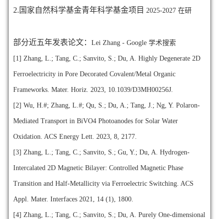
2.国家自然科学基金青年科学基金项目
2025-2027 在研
部分近五年发表论文：
‪Lei Zhang‬ - ‪Google 学术搜索‬
[1] Zhang, L.; Tang, C.; Sanvito, S.; Du, A. Highly Degenerate 2D
Ferroelectricity in Pore Decorated Covalent/Metal Organic
Frameworks. Mater. Horiz. 2023, 10.1039/D3MH00256J.
[2] Wu, H.#; Zhang, L.#; Qu, S.; Du, A.; Tang, J.; Ng, Y. Polaron-
Mediated Transport in BiVO4 Photoanodes for Solar Water
Oxidation. ACS Energy Lett. 2023, 8, 2177.
[3] Zhang, L.; Tang, C.; Sanvito, S.; Gu, Y.; Du, A. Hydrogen-
Intercalated 2D Magnetic Bilayer: Controlled Magnetic Phase
Transition and Half-Metallicity via Ferroelectric Switching. ACS
Appl. Mater. Interfaces 2021, 14 (1), 1800.
[4] Zhang, L.; Tang, C.; Sanvito, S.; Du, A. Purely One-dimensional