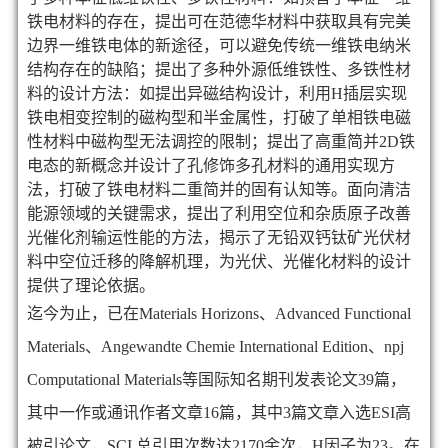
铁电材料的存在，提出可在范德华材料中获取具有完美
边界一维铁电体的新途径，可以避免传统一维铁电纳米
结构存在的缺陷；提出了多种外源低维铁性、多铁性材
料的设计方法：如提出异磁结构设计，利用
H
插层实现
铁电相变控制的磁构型和半金属性，打破了单相铁电磁
性材料中磁构型无法调控的限制；提出了高重简并
2D
铁
电态的新概念并设计了孔修饰多孔材料的通用实现方
法，打破了铁电材料二重简并的固有认知等。面向清洁
能源领域的关键需求，提出了利用空位和杂质原子改善
光催化剂输运性能的方法，揭示了无铅双钙钛矿光伏材
料中空位迁移的降解机理，为光伏、光催化材料的设计
提供了理论依据。
迄今为止，已在
Materials Horizons、Advanced Functional
Materials、Angewandte Chemie International Edition、npj
Computational Materials
等国际知名期刊发表论文
39
篇，
其中一作或通讯作者文章
16
篇，其中
3
篇文章入选
ESI
高
被引论文，
SCI
总引用次数达
2170余
次，
H
因子为
23
。在