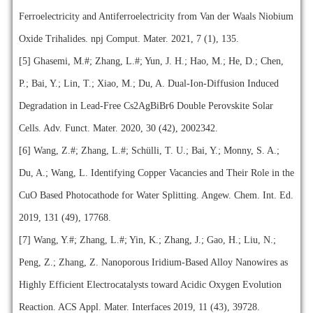
Ferroelectricity and Antiferroelectricity from Van der Waals Niobium
Oxide Trihalides. npj Comput. Mater. 2021, 7 (1), 135.
[5] Ghasemi, M.#; Zhang, L.#; Yun, J. H.; Hao, M.; He, D.; Chen,
P.; Bai, Y.; Lin, T.; Xiao, M.; Du, A. Dual‐Ion‐Diffusion Induced
Degradation in Lead‐Free Cs2AgBiBr6 Double Perovskite Solar
Cells. Adv. Funct. Mater. 2020, 30 (42), 2002342.
[6] Wang, Z.#; Zhang, L.#; Schülli, T. U.; Bai, Y.; Monny, S. A.;
Du, A.; Wang, L. Identifying Copper Vacancies and Their Role in the
CuO Based Photocathode for Water Splitting. Angew. Chem. Int. Ed.
2019, 131 (49), 17768.
[7] Wang, Y.#; Zhang, L.#; Yin, K.; Zhang, J.; Gao, H.; Liu, N.;
Peng, Z.; Zhang, Z. Nanoporous Iridium-Based Alloy Nanowires as
Highly Efficient Electrocatalysts toward Acidic Oxygen Evolution
Reaction. ACS Appl. Mater. Interfaces 2019, 11 (43), 39728.