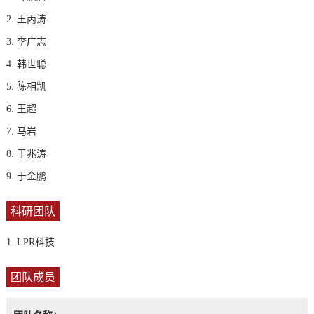
2. 王丙涛
3. 李广志
4. 韩世聪
5. 陈相凯
6. 王超
7. 马岩
8. 于兆涛
9. 于金鹏
科研团队
1. LPR科技
团队成员