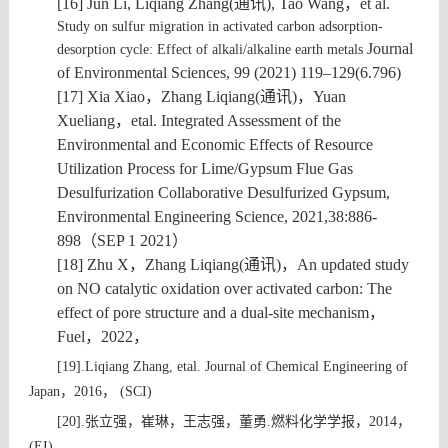
[16] Jun Li, Liqiang Zhang(
通讯
), Tao Wang
，
et al.
Study on sulfur migration in activated carbon adsorption-
Journal
desorption cycle: Effect of alkali/alkaline earth metals
of Environmental Sciences,
99 (2021) 119–129
(6.796)
[17] Xia Xiao
，
Zhang Liqiang(
通讯
)
，
Yuan
Xueliang
，
etal.
Integrated Assessment of the
Environmental and Economic Effects of Resource
Utilization Process for Lime/Gypsum Flue Gas
Desulfurization Collaborative Desulfurized Gypsum,
Environmental Engineering Science
, 2021,38:886-
898
（
SEP 1 2021
）
[18] Zhu X
，
Zhang Liqiang(
通讯
)
，
An updated study
on NO catalytic oxidation over activated carbon: The
effect of pore structure and a dual-site mechanism
，
Fuel
，
2022
，
[19]
.Liqiang Zhang, etal. Journal of Chemical Engineering of
，
，
Japan
2016
(SCI)
张立强，崔琳，王志强，董勇
燃料化学学报，
，
[20]
.
.
2014
(EI)