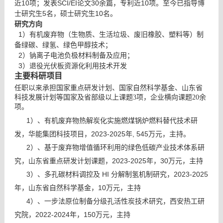
近10项；发表SCI/EI论文30余篇，专利近10项。至今已指导博
士研究生5名，硕士研究生10名。
研究方向
1）有机废弃物（生物质、生活垃圾、废旧橡胶、塑料等）制
备绿碳、绿氢、绿色甲醇技术；
2）钠离子电池负极材料制备及应用；
3）退役光伏板资源化利用技术开发
主要
科研项目
任职以来承担国家重点研发计划、国家自然科学基金、山东省
科技发展计划等国家及省部级以上课题
项，企业横向课题
3
20余
项。
1）、有机废弃物热解炭化实施燃煤锅炉燃料替代技术研
发，华能集团科技项目，2023-2025年, 545万元，主持。
2）、基于废弃物增值循环利用的绿色低碳产业技术体系研
究，山东省重点研发计划课题，2023-2025年，30万元，主持
3）、多孔碳材料调控及 HI 分解制氢机制研究，2023-2025
年，山东省自然科学基金，10万元，主持
4）、一步法原位制备分级孔活性炭技术研究，西安热工研
究院，2022-2024年，150万元，主持