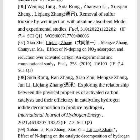
[06] Wenjing Tang , Sida Rong , Zhanyao Li , Xueqian
Zhang , Liqiang Zhang(
通讯
),
Removal of sulfur
trioxide by wet injection with alkaline absorbent Model
and experimental studies,
Fuel,
310(2022)122282
（
IF
:7.4 SCI
Q1
）
WOS:000717769400006
[07] Xiao Zhu,
Liqiang Zhang
（共同第一）
, Mengze Zhang,
Chunyuan Ma
，
Effect of N-doping on NO
adsorption and
2
reduction over activated carbon: An experimental and
computational study
，
Fuel
，
258
（
2019
）
116109
（
IF :7.4
SCI Q1
）
[08] Sida Rong, Ran Zhang, Xiao Zhu, Mengze Zhang,
Jun Li, Liqiang Zhang(
通讯
).
Exploring the relationship
between the physical properties of activated carbon
catalysts and their efficiency in catalyzing hydrogen
iodide decomposition to produce hydrogen
，
International Journal of Hydrogen Energy
，
(
)
2021,4618207-18223
IF :7.2 SCI
Q2
[09] Xuhan Li, Ran Zhang, Xiao Zhu,
Liqiang Zhang
*，
Effect of N-doping on the catalytic decomposition of hydrogen