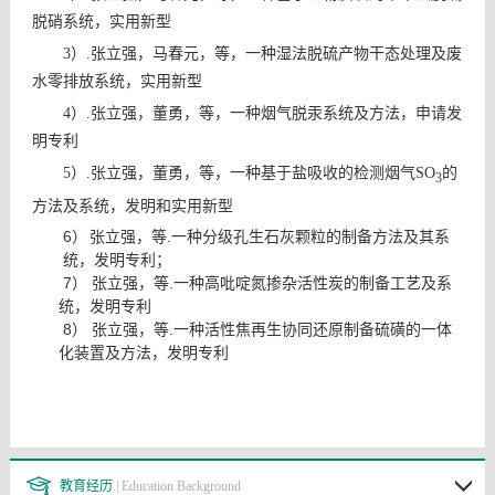
脱硝系统，实用新型
）
张立强，马春元，等，一种湿法脱硫产物干态处理及废
3
.
水零排放系统，实用新型
）
张立强，董勇，等，一种烟气脱汞系统及方法，申请发
4
.
明专利
）
张立强，董勇，等，一种基于盐吸收的检测烟气
的
5
.
SO
3
方法及系统，发明和实用新型
6）
.
张立强，等
一种分级孔生石灰颗粒的制备方法及其系
统，发明专利；
7）
.
张立强，等
一种高吡啶氮掺杂活性炭的制备工艺及系
统，发明专利
8）
.
张立强，等
一种活性焦再生协同还原制备硫磺的一体
化装置及方法，发明专利
教育经历
| Education Background