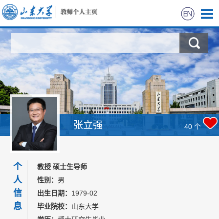
首页
科学研究
教学研究
获奖信息
张立强
40
个
招生信息
个
教授 硕士生导师
学生信息
人
性别：
男
信
出生日期：
1979-02
我的相册
息
毕业院校：
山东大学