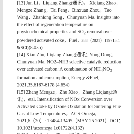
[13] Jun Li
，
Liqiang Zhang(
通讯
)
，
Xiqiang Zhao
，
Mengze Zhang
，
Tai Feng
，
Binxuan Zhou
，
Tao
Wang
，
Zhanlong Song
，
Chunyuan Ma.
Insights into
the effect of regeneration temperature on
physicochemical properties and SO
removal over
2
powdered activated coke
，
Fuel
，
288
（
2021
）
119715:1-
(8.035)
9
(SCI)
[14] Xiao Zhu, Liqiang Zhang(
通讯
), Yong Dong,
Chunyuan Ma,
NO2–NH3 selective catalytic reduction
over activated carbon: A combination of NH
NO
4
3
formation and consumption, Energy &Fuel,
2021,35,6167-6178
(4.654)
[15] Zhang Mengze
，
Zhu Xiao
，
Zhang Liqiang(
通
讯
)
，
etal. Intensification of NOx Conversion over
Activated Coke by Ozone Oxidation for Sintering Flue
Gas at Low Temperatures
，
ACS Omega,
2021,6
（
20
）
:
13484-13495
（
MAY 25 2021
）
DOI
：
10.1021/acsomega.1c01722
(4.132)