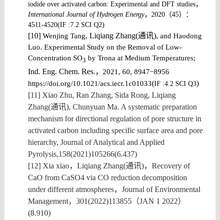
iodide over activated carbon: Experimental and DFT studies
，
International Journal of Hydrogen Energy
，
2020
（
45
）：
4511-4520(IF :7.2 SCI Q2)
[10]
Liqiang Zhang(
通讯
)
Wenjing Tang
,
, and Haodong
Luo. Experimental Study on the Removal of Low-
Concentration SO
by Trona at Medium Temperatures;
3
Ind. Eng. Chem. Res.
，
2021, 60, 8947−8956
(
)
https://doi.org/10.1021/acs.iecr.1c01033
IF :4.2 SCI
Q3
[11] Xiao Zhu, Ran Zhang, Sida Rong, Liqiang
Zhang(通讯), Chunyuan Ma. A systematic preparation
mechanism for directional regulation of pore structure in
activated carbon including specific surface area and pore
hierarchy,
Journal of Analytical and Applied
Pyrolysis,158(2021)105266(6.437)
[12] Xia xiao
，
Liqiang Zhang(
通讯
)
，
Recovery of
CaO from CaSO4 via CO reduction decomposition
under different atmospheres
，
Journal of Environmental
Management
，
301(2022)113855
（
JAN 1 2022
）
(8.910)