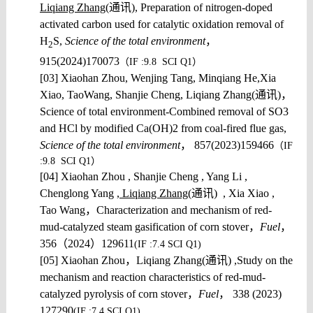
Liqiang Zhang
(
通讯
), Preparation of nitrogen-doped
activated carbon used for catalytic oxidation removal of
H
S,
Science of the total environment
，
2
915(2024)170073
（
IF :9.8 SCI
Q1
）
[03] Xiaohan Zhou, Wenjing Tang, Minqiang He,Xia
Xiao, TaoWang, Shanjie Cheng, Liqiang Zhang(
通讯
)
，
Science of total environment-Combined removal of SO3
and HCl by modified Ca(OH)2 from coal-fired flue gas,
Science of the total environment
，
857(2023)159466
（
IF
:9.8 SCI Q1
）
[04] Xiaohan Zhou , Shanjie Cheng , Yang Li ,
Chenglong Yang ,
Liqiang Zhang(
通讯
) , Xia Xiao ,
Tao Wang
，
Characterization and mechanism of red-
mud-catalyzed steam gasification of corn stover
，
Fuel
，
356
（
2024
）
129611
(IF :7.4 SCI
Q1)
[05] Xiaohan Zhou
，
Liqiang Zhang(
通讯
) ,Study on the
mechanism and reaction characteristics of red-mud-
catalyzed pyrolysis of corn stover
，
Fuel
，
338 (2023)
127290
(IF :7.4 SCI
Q1)