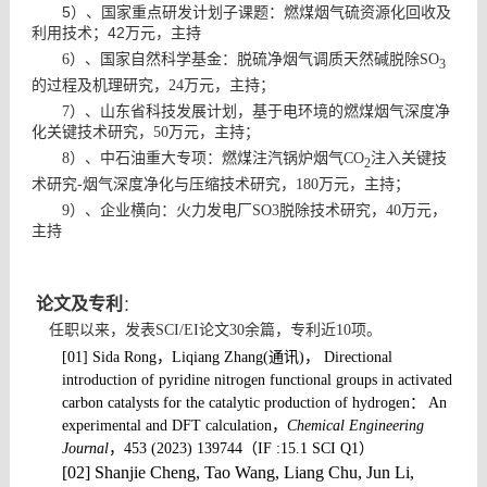
5）、国家重点研发计划子课题：燃煤烟气硫资源化回收及
利用技术；42万元，主持
）、国家自然科学基金：脱硫净烟气调质天然碱脱除
6
SO
3
的过程及机理研究，
万元，主持；
24
）、山东省科技发展计划，基于电环境的燃煤烟气深度净
7
化关键技术研究，
万元，主持；
50
）、中石油重大专项：燃煤注汽锅炉烟气
注入关键技
8
CO
2
术研究
烟气深度净化与压缩技术研究，
万元，主持；
-
180
）、企业横向：火力发电厂
脱除技术研究，
万元，
9
SO3
40
主持
论文及专利
：
任职以来，发表
论文
余篇，专利近
项。
SCI/EI
30
10
[01] Sida Rong，Liqiang Zhang(通讯)， Directional
introduction of pyridine nitrogen functional groups in activated
carbon catalysts for the catalytic production of hydrogen： An
experimental and DFT calculation，
Chemical Engineering
Journal
，453 (2023) 139744
（IF :15.1 SCI
Q1）
[02] Shanjie Cheng, Tao Wang, Liang Chu, Jun Li,