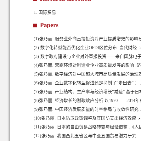
1.
国际贸易
Papers
(1)
张乃丽. 服务业外商直接投资对产业提质增效的影响研究 .
(2)
数字化转型能否优化企业OFDI区位分布 .当代财经 .202
(3)
数字政府建设与企业对外直接投资——来自国脉电子政务网
(4)
张乃丽. 营商环境对制造业企业高质量发展的影响 .济南大学学
(5)
张乃丽. 数字经济对中国超大城市高质量发展的治理效应研
(6)
张乃丽. 企业数字化转型促进还是抑制了“走出去” ： 来自中
(7)
张乃丽. 产业结构、生产率与经济增长“减速”:基于日本
(8)
张乃丽. 经济增长的财政效应分析:以1970——2014年的
(9)
张乃丽. 中国经济发展质量的时空格局与收敛性研究 .山
(10)
张乃丽. 日本防卫政策调整及其国防支出经济效应 .-山东社
(11)
张乃丽. 日本的自由贸易战略转变与经验借鉴 .《人民论坛·
(12)
张乃丽. 我国西北五省区与中亚五国贸易潜力研究——