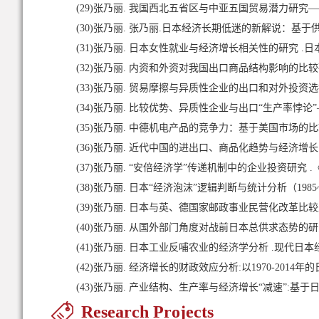
(29)
张乃丽. 我国西北五省区与中亚五国贸易潜力研究——
(30)
张乃丽. 张乃丽.日本经济长期低迷的新解说：基于供给
(31)
张乃丽. 日本女性就业与经济增长相关性的研究 .日本学刊 
(32)
张乃丽. 内资和外资对我国出口商品结构影响的比较研究—
(33)
张乃丽. 贸易摩擦与异质性企业的出口和对外投资选择
(34)
张乃丽. 比较优势、异质性企业与出口“生产率悖论”
(35)
张乃丽. 中德机电产品的竞争力：基于美国市场的比较分析 
(36)
张乃丽. 近代中国的进出口、商品化趋势与经济增长（1887
(37)
张乃丽. “安倍经济学”传递机制中的企业投资研究 .《
(38)
张乃丽. 日本“经济泡沫”逻辑判断与统计分析（1985~19
(39)
张乃丽. 日本与英、德国家邮政事业民营化改革比较及启示
(40)
张乃丽. 从国外部门角度对战前日本总供求态势的研究 .《国
(41)
张乃丽. 日本工业反哺农业的经济学分析 .现代日本经济 .20
(42)
张乃丽. 经济增长的财政效应分析:以1970-2014年的日本为
(43)
张乃丽. 产业结构、生产率与经济增长“减速”:基于日本都
Research Projects