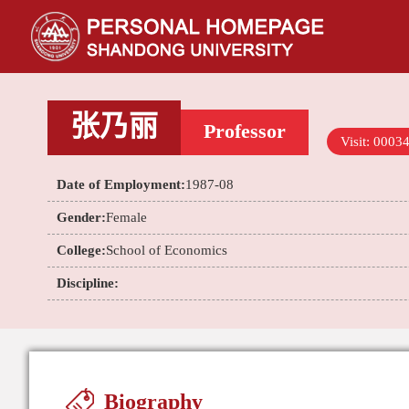
张乃丽
Professor
Visit:
0003
Date of Employment:
1987-08
Gender:
Female
College:
School of Economics
Discipline:
Biography