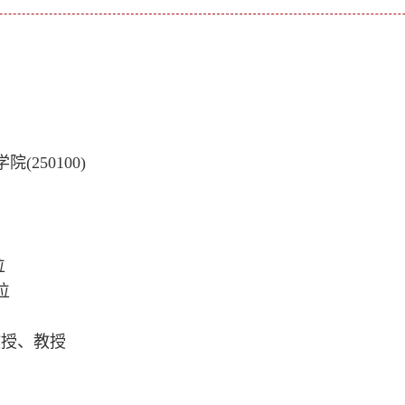
(250100)
位
位
教授、
教授