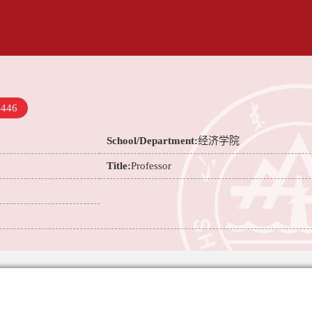
4446
School/Department:
经济学院
Title:
Professor