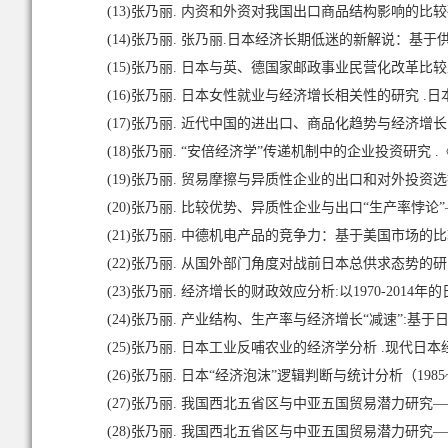
(13)
张乃丽. 内资和外资对我国出口商品结构影响的比较研究—
(14)
张乃丽. 张乃丽.日本经济长期低迷的新解说：基于供给
(15)
张乃丽. 日本与英、德国家邮政事业民营化改革比较及启示 .
(16)
张乃丽. 日本女性就业与经济增长相关性的研究 .日本学刊 
(17)
张乃丽. 近代中国的进出口、商品化趋势与经济增长（1887
(18)
张乃丽. “安倍经济学”传递机制中的企业投资研究 .《
(19)
张乃丽. 贸易摩擦与异质性企业的出口和对外投资选择
(20)
张乃丽. 比较优势、异质性企业与出口“生产率悖论”
(21)
张乃丽. 中德机电产品的竞争力：基于美国市场的比较分析 
(22)
张乃丽. 从国外部门角度对战前日本总供求态势的研究 .《国
(23)
张乃丽. 经济增长的财政效应分析:以1970-2014年的日本为
(24)
张乃丽. 产业结构、生产率与经济增长“减速”:基于日本都
(25)
张乃丽. 日本工业反哺农业的经济学分析 .现代日本经济 .20
(26)
张乃丽. 日本“经济泡沫”逻辑判断与统计分析（1985~19
(27)
张乃丽. 我国西北五省区与中亚五国贸易潜力研究——
(28)
张乃丽. 我国西北五省区与中亚五国贸易潜力研究——