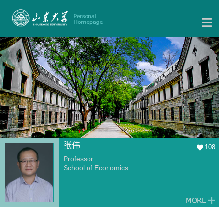
张伟
108
Professor
School of Economics