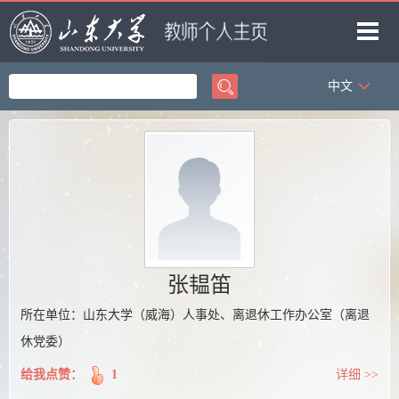
中文
首页
科学研究
教学研究
获奖信息
招生信息
学生信息
张韫笛
我的相册
所在单位：山东大学（威海）人事处、离退休工作办公室（离退
休党委）
教师博客
给我点赞：
1
详细 >>