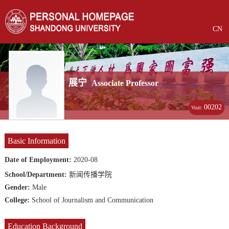
CN
展宁
Associate Professor
00202
Visit:
Basic Information
Date of Employment:
2020-08
School/Department:
新闻传播学院
Gender:
Male
College:
School of Journalism and Communication
Education Background