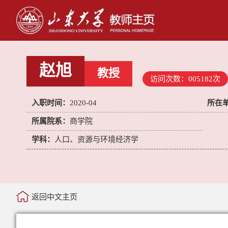
赵旭
教授
访问次数：
005182
次
入职时间：
2020-04
所在
所属院系：
商学院
学科：
人口、资源与环境经济学
返回中文主页