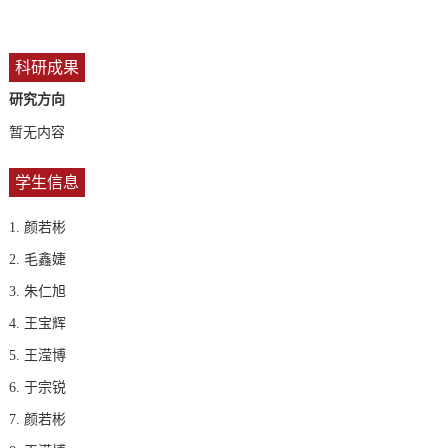
科研成果
研究方向
暂无内容
学生信息
1. 颜若彬
2. 毛鑫婕
3. 朱仁旭
4. 王宝辉
5. 王滢博
6. 于宗锐
7. 颜若彬