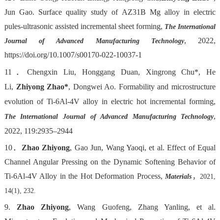
Jun Gao. Surface quality study of AZ31B Mg alloy in electric
pules-ultrasonic assisted incremental sheet forming,
The International
, 2022,
Journal of Advanced Manufacturing Technology
https://doi.org/10.1007/s00170-022-10037-1
11．Chengxin Liu, Honggang Duan, Xingrong Chu*, He
Li,
Zhiyong Zhao*
, Dongwei Ao. Formability and microstructure
evolution of Ti-6Al-4V alloy in electric hot incremental forming,
,
The International Journal of Advanced Manufacturing Technology
2022, 119:2935–2944
10．
Zhao Zhiyong
, Gao Jun, Wang Yaoqi, et al. Effect of Equal
Channel Angular Pressing on the Dynamic Softening Behavior of
Ti-6Al-4V Alloy in the Hot Deformation Process,
，
Materials
2021,
14(1), 232.
9.
Zhao Zhiyong
, Wang Guofeng, Zhang Yanling, et al.