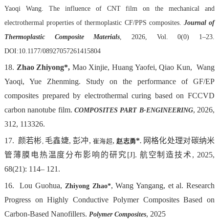
Yaoqi Wang
.
The influence of CNT film on the mechanical and
electrothermal properties of thermoplastic CF/PPS composites
.
Journal of
Thermoplastic Composite Materials
, 2026, Vol. 0(0) 1
–
23
.
DOI:10.1177/08927057261415804
18.
Zhao Zhiyong*,
Mao Xinjie, Huang Yaofei, Qiao Kun, Wang
Yaoqi, Yue Zhenming. Study on the performance of GF/EP
composites prepared by electrothermal curing based on FCCVD
carbon nanotube film.
, 2026,
COMPOSITES PART B-ENGINEERING
312, 113326.
17.
颜若彬
毛鑫婕
,
彭冲
,
,
*
网格化处理对碳纳米
,
崔海超
赵志勇
.
管薄膜电热温度分布影响的研究
[J].
航空制造技术
, 2025,
68(21): 114– 121.
16.
Lou Guohua,
, Wang Yangan
g, et al. Research
Zhiyong Zhao*
Progress on Highly Conductive Polymer Composites Based on
Carbon-Based Nanofillers.
, 2025
Polymer Composites