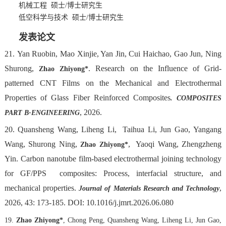
机械工程 硕士/博士研究生
低空科学与技术 硕士/博士研究生
发表论文
21.
Yan Ruobin, Mao Xinjie, Yan Jin, Cui Haichao, Gao Jun, Ning
Shurong,
. Research on the Influence of Grid-
Zhao Zhiyong
*
patterned CNT Films on the Mechanical and Electrothermal
Properties of Glass Fiber Reinforced
Composites
.
COMPOSITES
, 2026.
PART B-ENGINEERING
20. Quansheng Wang, Liheng Li, Taihua Li, Jun Gao, Yangang
Wang, Shurong Ning,
, Yaoqi Wang, Zhengzheng
Zhao Zhiyong
*
Yin. Carbon nanotube film-based electrothermal joining technology
for GF/PPS composites: Process, interfacial structure, and
mechanical properties.
,
Journal of Materials Research and Technology
2026, 43: 173-185. DOI: 10.1016/j.jmrt.2026.06.080
19.
Zhao Zhiyong*
,
Chong Peng
,
Quansheng Wang
,
Liheng Li
,
Jun Gao
,