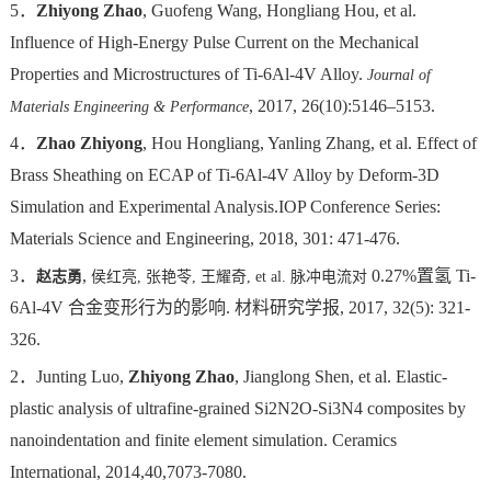
5．
Zhiyong Zhao
, Guofeng Wang, Hongliang Hou, et al.
Influence of High-Energy Pulse Current on the Mechanical
Properties and Microstructures of Ti-6Al-4V Alloy.
Journal of
, 2017, 26(10):5146–5153.
Materials Engineering & Performance
4．
Zhao Zhiyong
, Hou Hongliang, Yanling Zhang, et al. Effect of
Brass Sheathing on ECAP of Ti-6Al-4V Alloy by Deform-3D
Simulation and Experimental Analysis.IOP Conference Series:
Materials Science and Engineering, 2018, 301: 471-476.
3．
,
0.27%置氢 Ti-
侯红亮
张艳苓
赵志勇
,
, 王耀奇
, et al.
脉冲电流对
6Al-4V 合金变形行为的影响. 材料研究学报
, 2017, 32(5): 321-
326.
2．Junting Luo,
Zhiyong Zhao
, Jianglong Shen, et al. Elastic-
plastic analysis of ultrafine-grained Si2N2O-Si3N4 composites by
nanoindentation and finite element simulation. Ceramics
International, 2014,40,7073-7080.