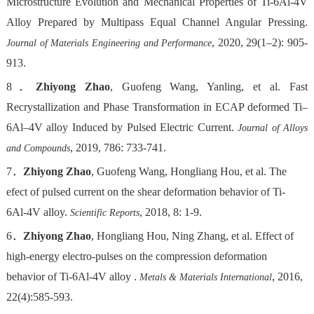
Microstructure Evolution and Mechanical Properties of Ti-6Al-4V
Alloy Prepared by Multipass Equal Channel Angular Pressing.
, 2020, 29(1–2): 905-
Journal of Materials Engineering and Performance
913.
8．
Zhiyong Zhao
, Guofeng Wang, Yanling, et al. Fast
Recrystallization and Phase Transformation in ECAP deformed Ti–
6Al–4V alloy Induced by Pulsed Electric Current.
Journal of Alloys
, 2019, 786: 733-741.
and Compounds
7．
Zhiyong Zhao
, Guofeng Wang, Hongliang Hou, et al. The
efect of pulsed current on the shear deformation behavior of Ti-
6Al-4V alloy.
, 2018, 8: 1-9.
Scientific Reports
6．
Zhiyong Zhao
, Hongliang Hou, Ning Zhang, et al. Effect of
high-energy electro-pulses on the compression deformation
behavior of Ti-6Al-4V alloy .
, 2016,
Metals & Materials International
22(4):585-593.