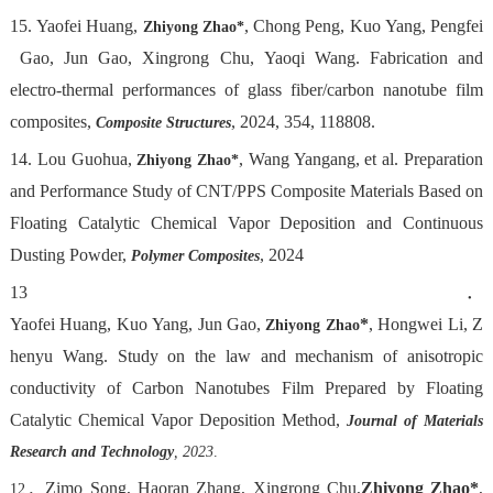
15. Yaofei Huang,
, Chong Peng, Kuo Yang, Pengfei
Zhiyong Zhao*
Gao, Jun Gao, Xingrong Chu, Yaoqi Wang. Fabrication and
electro-thermal performances of glass fiber/carbon nanotube film
composites,
, 2024, 354, 118808.
Composite Structures
14. Lou Guohua,
, Wang Yangang, et al. Preparation
Zhiyong Zhao*
and Performance Study of CNT/PPS Composite Materials Based on
Floating Catalytic Chemical Vapor Deposition and Continuous
Dusting Powder,
, 2024
Polymer Composites
13．
Yaofei Huang, Kuo Yang, Jun Gao,
*
, Hongwei Li, Z
Zhiyong Zhao
henyu Wang. Study on the law and mechanism of anisotropic
conductivity of Carbon Nanotubes Film Prepared by Floating
Catalytic Chemical Vapor Deposition Method,
Journal of
Materials
Research and Technology
, 2023
.
Zimo Song, Haoran Zhang, Xingrong Chu,
Zhiyong Zhao*
,
12．