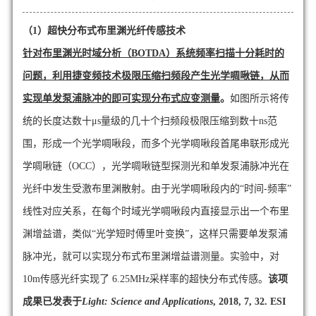
（1）超快分布式布里渊光纤传感技术
针对布里渊光时域分析（
BOTDA
）系统频率扫描十分耗时的
问题，利用捷变频技术极限压缩扫频段产生光学啁啾链，从而
实现单发泵浦脉冲的即可实现分布式应变测量
。
如图所示将传
统的长度达数十μ
s
量级的几十个扫频段极限压缩到数十
ns
范
围，形成一个光学啁啾段，而多个光学啁啾段首尾串联形成光
学啁啾链（
OCC
），光学啁啾链型探测光和单发泵浦脉冲光在
光纤中发生受激布里渊散射。由于光学啁啾段内的“时间
-
频率”
线性对应关系，在每个时域光学啁啾段内直接显示出一个布里
渊增益谱，类似“光学短时傅里叶变换”，这样只需要单发泵浦
脉冲光，就可以实现分布式布里渊增益谱测量。实验中，对
10m
传感光纤实现了
6.25MHz
采样率的超快分布式传感。
该项
成果已发表于
Light: Science and Applications
, 2018, 7, 32. ESI