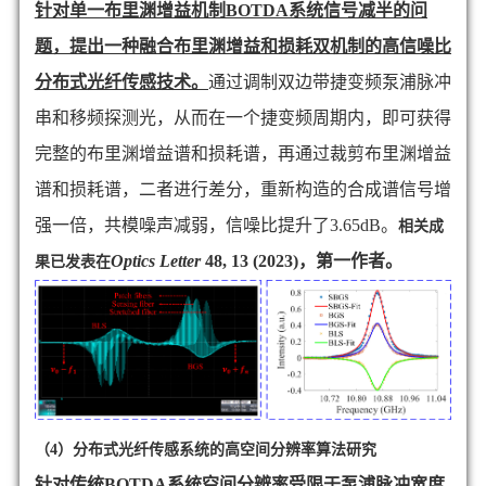
针对单一布里渊增益机制
BOTDA
系统信号减半的问
题，
提出一种融合布里渊增益和损耗双机制的高信噪比
分布式光纤传感技术。
通过调制双边带捷变频泵浦脉冲
串和移频探测光，从而在一个捷变频周期内，即可获得
完整的布里渊增益谱和损耗谱，再通过裁剪布里渊增益
谱和损耗谱，二者进行差分，重新构造的合成谱信号增
强一倍，共模噪声减弱，信噪比提升了
3.65dB
。
相关成
Optics Letter
48, 13 (2023)
，第一作者。
果已发表在
（4）分布式光纤传感系统的高空间分辨率算法研究
针对传统
BOTDA
系统空间分辨率受限于泵浦脉冲宽度