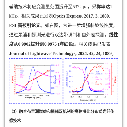
辅助技术将应变测量范围提升至
5372 με
，采样率达
1
kHz
。相关成果已发表
Optics Express, 2017, 3, 1889.
ESI
高被引论文
。如右图，为进一步增强斜坡线性度，
通过泵浦和探测光进行双边带调制和自外差探测，
线性
度从
0.9902
提升到
0.9975 (
洋红色
)
。相关成果已发表
Journal of Lightwave Technologys, 2024, 42, 24, 1889
。
（3）融合布里渊增益和损耗双机制的高信噪比分布式光纤传
感技术