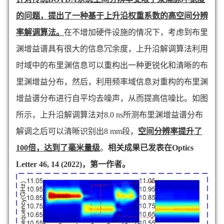
的问题，提出了一种基于上升沿权重系数的高空间分辨
率解调算法。
在不增加硬件设施的情况下，考虑到布里
渊增益谱具有很大的信息冗余度，上升沿解调算法利用
时域中的布里渊信息可以重构出一种更锐化和清晰的布
里渊增益分布，然后，利用频率域信息对重构的布里渊
增益谱分布进行自平均去噪声，从而提高信噪比。如图
所示，上升沿解调算法对
8.0 ns
所测布里渊增益谱分布
解调之后可以清晰识别出
8 mm
段，
空间分辨率提升了
100
倍，达到了毫米量级
。
相关成果已发表在
Optics
Letter 46, 14 (2022)
，第一作者。