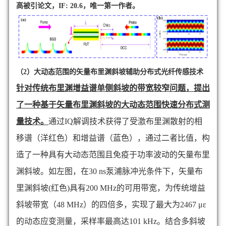
高被引论文，
IF: 20.6
，唯一第一作者。
（2）大动态范围的矢量布里渊斜坡辅助分布式光纤传感技术
针对传统布里渊增益谱单侧斜坡的带宽较窄问题，提出
了一种基于矢量布里渊斜坡的大动态范围快速分布式测
量技术。
通过
IQ
解调技术获得了受激布里渊散射的相
移谱（洋红色）和增益谱（蓝色），通过二者比值，构
造了一种具有大动态范围且免疫于功率波动的矢量布里
渊斜坡。如左图，在
30 ns
泵浦脉冲光条件下，矢量布
里渊斜坡
(
红色
)
具有
200 MHz
的可用带宽，为传统增益
斜坡带宽（
48 MHz
）的四倍多，实现了最大为
2467 με
的动态应变测量，采样率最高达
101 kHz
。结合多斜坡