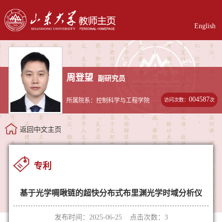
English
周登望
副研究员
004587
访问次数：
次
所属院系：控制科学与工程学院
返回中文主页
专利
基于光学啁啾链的超快分布式布里渊光学时域分析仪
发布时间：2025-06-25 点击次数：
3