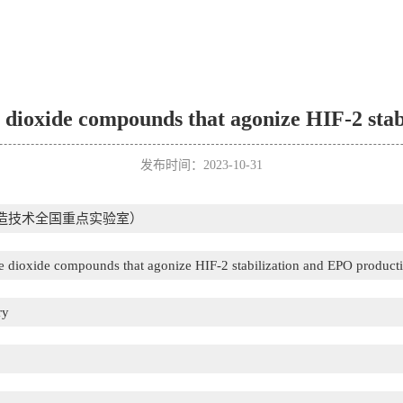
e dioxide compounds that agonize HIF-2 sta
发布时间：2023-10-31
造技术全国重点实验室）
e dioxide compounds that agonize HIF-2 stabilization and EPO product
ry