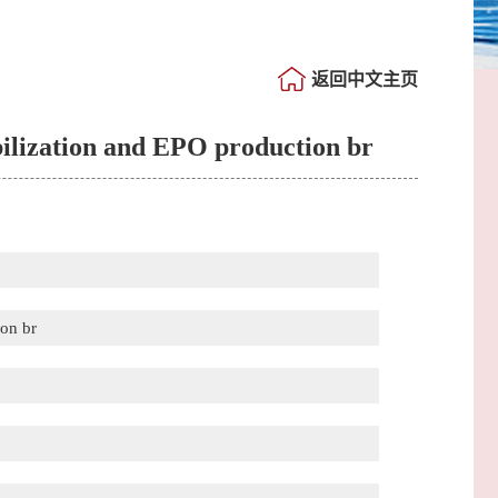
返回中文主页
bilization and EPO production br
ion br