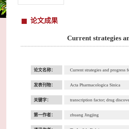
论文成果
Current strategies a
论文名称：
Current strategies and progress f
发表刊物：
Acta Pharmacologica Sinica
关键字：
transcription factor; drug disco
第一作者：
zhuang Jingjing