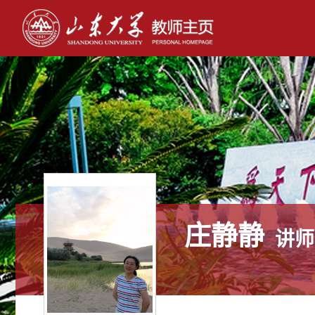
庄静静
讲师