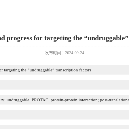
nd progress for targeting the “undruggable” 
发布时间：2024-09-24
or targeting the “undruggable” transcription factors
very; undruggable; PROTAC; protein-protein interaction; post-translation