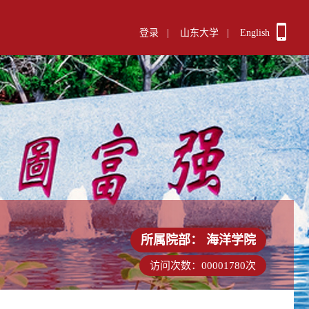
登录
|
山东大学
|
English
所属院部：
海洋学院
访问次数：
00001780
次