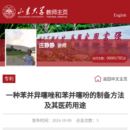
English
庄静静
讲师
00001785
访问次数：
次
专利
返回中文主页
一种苯并异噻唑和苯并噻吩的制备方法
及其医药用途
发布时间：2024-10-09 点击次数：
3