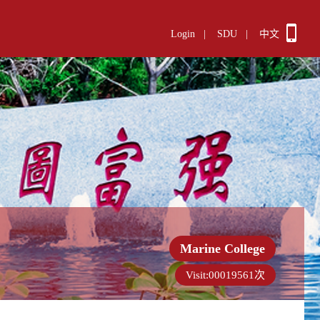
Login
|
SDU
|
中文
Marine College
Visit:
00019561
次