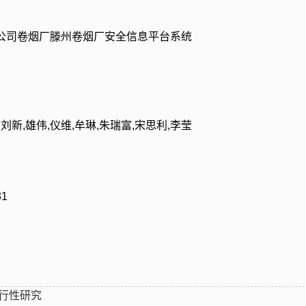
公司卷烟厂滕州卷烟厂安全信息平台系统
刘新,雄伟,仪维,牟琳,朱瑞富,宋思利,李莹
1
行性研究