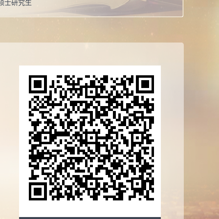
硕士研究生
点：
千佛山校区7号楼1205
男
工学硕士学位
正高级实验师
职：
山东大学淄博先进制造及人工智能研究院院长
校：
山东大学
系：
机械工程学院