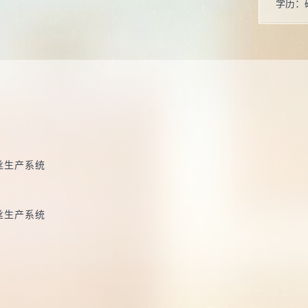
学历：
办公地
性别：
学位：
职称：
主要任
毕业院
丝生产系统
所属院
丝生产系统