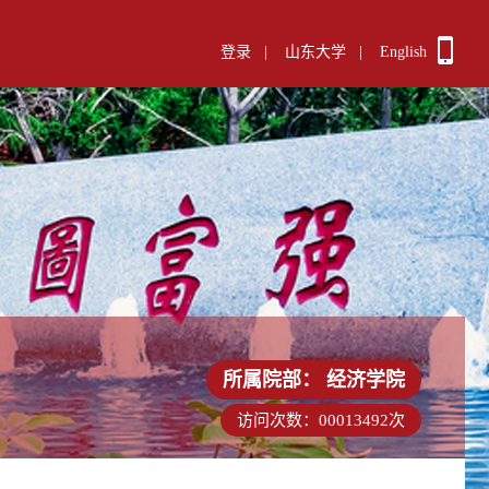
登录
|
山东大学
|
English
所属院部：
经济学院
访问次数：
00013492
次