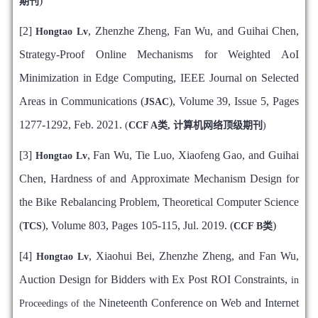
)
期刊
[2]
, Zhenzhe Zheng, Fan Wu, and Guihai Chen,
Hongtao Lv
Strategy-Proof Online Mechanisms for Weighted AoI
Minimization in Edge Computing, IEEE Journal on Selected
Areas in Communications (
), Volume 39, Issue 5, Pages
JSAC
1277-1292, Feb. 2021.
(
CCF A类, 计算机网络顶级期刊
)
[3]
, Fan Wu, Tie Luo, Xiaofeng Gao, and Guihai
Hongtao Lv
Chen, Hardness of and Approximate Mechanism Design for
the Bike Rebalancing Problem, Theoretical Computer Science
(
), Volume 803, Pages 105-115, Jul. 2019. (
)
TCS
CCF B类
[4]
, Xiaohui Bei, Zhenzhe Zheng, and Fan Wu,
Hongtao Lv
Auction Design for Bidders with Ex Post ROI Constraints,
in
Nineteenth Conference on Web and Internet
Proceedings of the