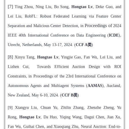
[7]
Ting Zhou, Ning Liu, Bo Song,
Hongtao Lv
, Deke Guo, and
Lei Liu, RobFL: Robust Federated Learning via Feature Center
Proceedings of
Separation and Malicious Center Detection, in
2024
IEEE 40th International Conference on Data Engineering (
ICDE
),
Utrecht, Netherlands, May 13-17, 2024. (
CCF A类
)
[8]
Xinyu Tang,
Hongtao Lv
, Yingjie Gao, Fan Wu, Lei Liu, and
Lizhen Cui, Towards Efficient Auction Design with ROI
Constraints, in Proceedings of the 23rd International Conference on
Autonomous Agents and Multiagent Systems (
AAMAS
), Aucland,
New Zealand, May 6-10, 2024. (
CCF B类
)
[9] Xiangyu Liu, Chuan Yu, Zhilin Zhang, Zhenzhe Zheng, Yu
Rong,
Hongtao Lv
, Da Huo, Yiqing Wang, Dagui Chen, Jian Xu,
Fan Wu, Guihai Chen, and Xiaoqiang Zhu, Neural Auction: End-to-