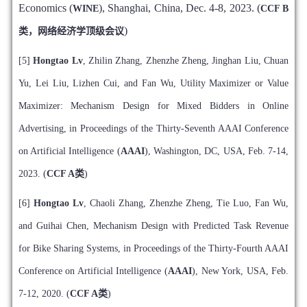
Economics (
), Shanghai, China, Dec. 4-8, 2023. (
WINE
CCF B
)
类，网络经济学顶级会议
[5]
Hongtao Lv
, Zhilin Zhang, Zhenzhe Zheng, Jinghan Liu, Chuan
Yu, Lei Liu, Lizhen Cui, and Fan Wu, Utility Maximizer or Value
Maximizer: Mechanism Design for Mixed Bidders in Online
Advertising, in Proceedings of the Thirty-Seventh AAAI Conference
on Artificial Intelligence (
AAAI
), Washington, DC, USA, Feb. 7-14,
2023.
(
CCF A类
)
[6]
Hongtao Lv
, Chaoli Zhang, Zhenzhe Zheng, Tie Luo, Fan Wu,
and Guihai Chen, Mechanism Design with Predicted Task Revenue
for Bike Sharing Systems, in Proceedings of the Thirty-Fourth AAAI
Conference on Artificial Intelligence (
AAAI
), New York, USA, Feb.
7-12, 2020. (
CCF A类
)