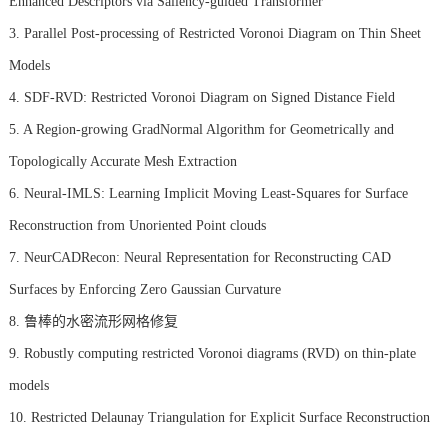
Enhanced Descriptors via Saliency-guided Transformer
3. Parallel Post-processing of Restricted Voronoi Diagram on Thin Sheet
Models
4. SDF-RVD: Restricted Voronoi Diagram on Signed Distance Field
5. A Region-growing GradNormal Algorithm for Geometrically and
Topologically Accurate Mesh Extraction
6. Neural-IMLS: Learning Implicit Moving Least-Squares for Surface
Reconstruction from Unoriented Point clouds
7. NeurCADRecon: Neural Representation for Reconstructing CAD
Surfaces by Enforcing Zero Gaussian Curvature
8. 鲁棒的水密流形网格修复
9. Robustly computing restricted Voronoi diagrams (RVD) on thin-plate
models
10. Restricted Delaunay Triangulation for Explicit Surface Reconstruction