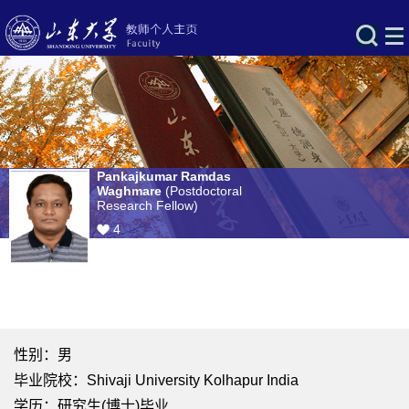
Pankajkumar Ramdas
Waghmare
(Postdoctoral
Research Fellow)
4
性别：男
毕业院校：Shivaji University Kolhapur India
学历：研究生(博士)毕业