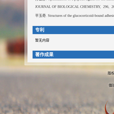
JOURNAL OF BIOLOGICAL CHEMISTRY,
296,
2
平玉奇. Structures of the glucocorticoid-bound adhes
专利
暂无内容
著作成果
暂无内容
版
科研项目
值
粘附类G蛋白偶联受体GPR126对胰岛稳态的调控作用和分子机制
（包干项目）附睾炎通过GPR133调控精子发育的机制研究, 2
科研团队