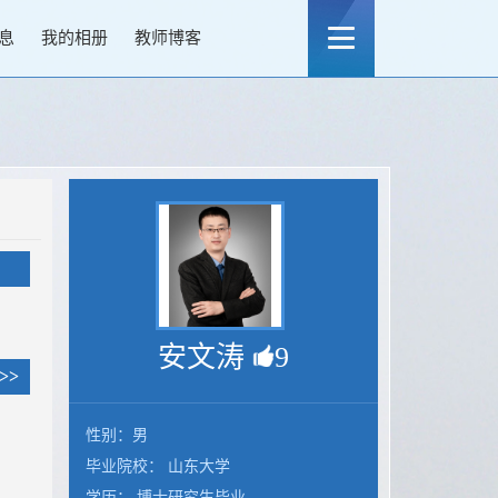
息
我的相册
教师博客
安文涛
9
>>
性别：男
毕业院校： 山东大学
学历： 博士研究生毕业