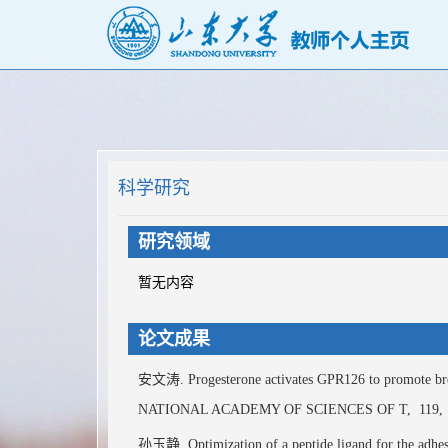
科学研究
研究领域
暂无内容
论文成果
安文涛. Progesterone activates GPR126 to promote brea
NATIONAL ACADEMY OF SCIENCES OF T,
119,
孙玉静. Optimization of a peptide ligand for the adhe