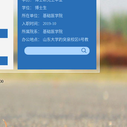
学位： 博士生
所在单位： 基础医学院
入职时间： 2019-10
所属院系： 基础医学院
办公地点： 山东大学趵突泉校区6号教
学楼6309
联系方式：
15866710775;awt_2006@sdu.edu.cn
电子邮箱：
201420254@mail.sdu.edu.cn
00
>>
公室