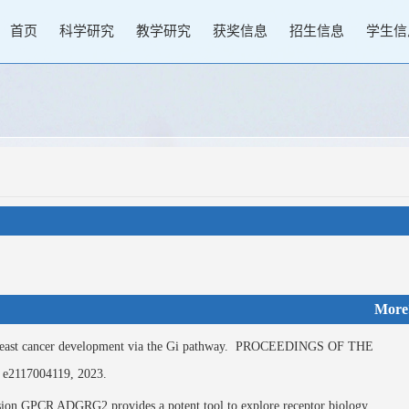
首页
科学研究
教学研究
获奖信息
招生信息
学生信
More
st cancer development via the Gi pathway.
PROCEEDINGS OF THE
e2117004119,
2023.
sion GPCR ADGRG2 provides a potent tool to explore receptor biology.