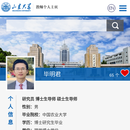
Home
Research
Awards
Lab Members
毕明君
65
个
Photo Gallery
个
研究员 博士生导师 硕士生导师
News
人
性别：
男
信
毕业院校：
中国农业大学
Join Our Lab
息
学历：
博士研究生毕业