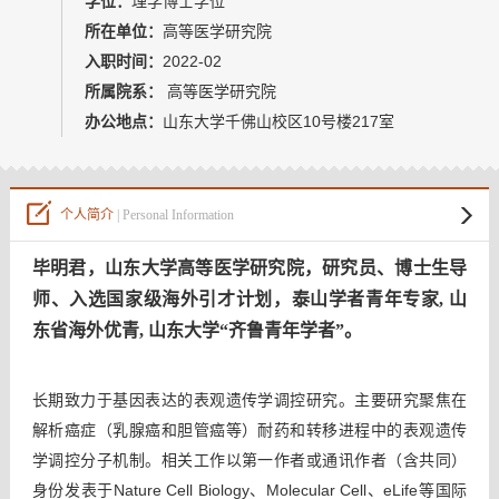
学位：
理学博士学位
所在单位：
高等医学研究院
入职时间：
2022-02
所属院系：
高等医学研究院
办公地点：
山东大学千佛山校区10号楼217室
个人简介
| Personal Information
毕明君，山东大学高等医学研究院，研究员、博士生导
师、
入选国家级海外引才计划，泰山学者青年专家, 山
东省海外优青, 山东大学“齐鲁青年学者”
。
长期致力于基因表达的表观遗传学调控研究。主要研究聚焦在
解析癌症（乳腺癌和胆管癌等）耐药和转移进程中的表观遗传
学调控分子机制。相关工作以第一作者或通讯作者（含共同）
身份发表于
Nature Cell Biology
、
Molecular Cell
、
eLife
等国际