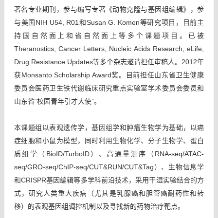
著名专业期刊，参与编写专著《动物克隆与基因组编辑》，参
与美国
NIH U54, R01
和
Susan G. Komen
等研究项目，目前主
持国自然面上和省自然面上等多个课题项目。已被
Theranostics, Cancer Letters, Nucleic Acids Research, eLife,
Drug Resistance Updates
等多个杂志邀请担任审稿人。
2012
年
获
Monsanto Scholarship Award
奖。目前担任山东省卫生健康
委员会医药卫生铁代谢临床研究重点实验室学术委员会委员和
山东省“校园青年引才大使”。
本课题组以表观遗传学，基因组学和肿瘤生物学为基础，以癌
症细胞和小鼠为模型，同时利用生物化学、分子生物学、蛋白
质组学（
BioID/TurboID
）、高通量测序（
RNA-seq/ATAC-
seq/GRO-seq/ChIP-seq/CUT&RUN/CUT&Tag
）、生物信息学
和
CRISPR
基因编辑等多学科前沿技术，采用干湿实验结合的方
式，研究人类重大疾病（尤其是乳腺癌和胆管癌耐药性和转
移）的表观基因组调控机制以及寻找新的药物治疗靶点。