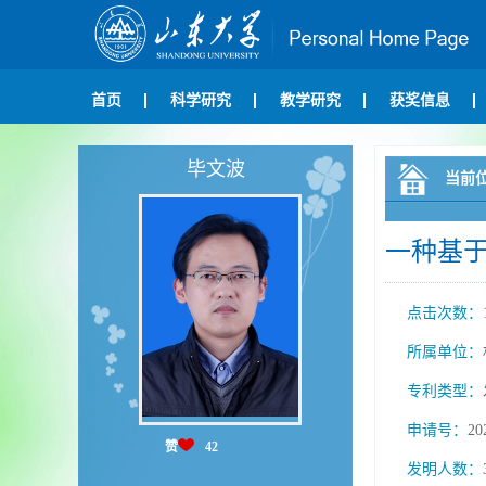
首页
科学研究
教学研究
获奖信息
毕文波
当前
一种基
点击次数：
所属单位：
专利类型：
申请号：
20
赞
42
发明人数：