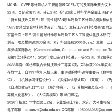
IJCNN、CVPR等计算机人工智能领域CCF认可的及国际重要会议上
22项，登记软著15项，转让2项；参与国家自然科学基金面上项目“
主持省科技攻关项目1项-“高性能PAN原丝制备工艺计算机模拟和信
“AUV智慧型复合材料壳体设计与加工”，主持江苏省科技攻关“面向
家基金面上项目“高性能碳纤维原丝制备工艺人工智能优化技术研究”，
划若干项及横向课题30余项，累计科研经费2000多万元；主编十二五
年参编国际教材《Communication, Computation and Perception Techn
和第3位分获2011，2020年度山东省科技进步一等奖2项，第2位获
2022年度中国纺织联合会科技进步二等奖1项，第3位获2024年
在教学上，自1997秋年入校以来，主讲过的本科课程主要有《数
语）、《机器学习课程设计》、《多媒体信息处理》（双语）、《Py
《自动驾驶及机器学习》（
海外师资
）、《计算机网络及应用》、《
算机文化基础》、《大语言模型》等15门课程。
2026年招生：学术型硕士2名，专业型硕士1名，欢迎广大考生报名
电子邮箱：caixunzh@sdu.edu.cn; QQ邮箱：1250066965@qq.co