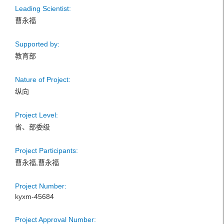
Leading Scientist:
曹永福
Supported by:
教育部
Nature of Project:
纵向
Project Level:
省、部委级
Project Participants:
曹永福,曹永福
Project Number:
kyxm-45684
Project Approval Number: