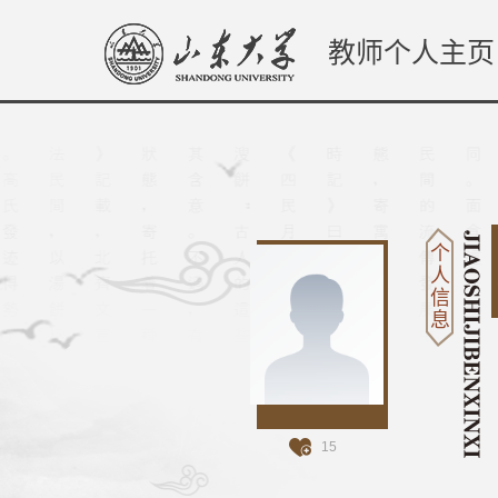
教师个人主页
个
人
信
息
15