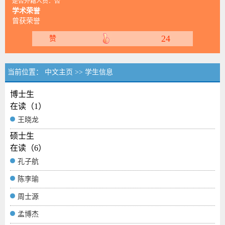
是否外籍人员：否
学术荣誉
曾获荣誉
24
赞
当前位置：
中文主页
>>
学生信息
博士生
在读（1）
王晓龙
硕士生
在读（6）
孔子航
陈李瑜
周士源
孟博杰