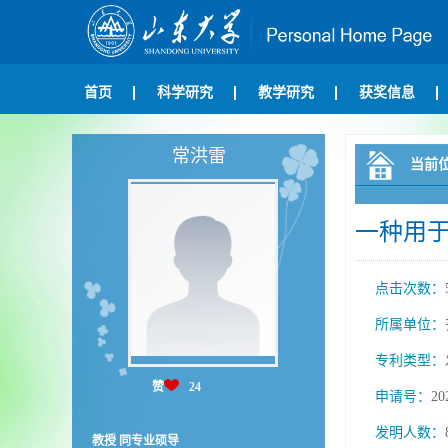
首页
科学研究
教学研究
获奖信息
常洪雷
当前
一种用
点击次数：
所属单位：
专利类型：
赞
24
申请号：
20
发明人数：
教授 同专业硕导