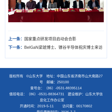
上一条：
国家重点研发项目启动会合影
下一条：
BelGaN梁琥博士、镓谷半导体祝庆博士来访
版权所有 ©山东大学 地址：中国山东省济南市山大南路27
号 邮编：250100
查号台：（86）-0531-88395114
值班电话：（86）-0531-88364731 建设维护：山东大学信
息化工作办公室
开通时间：
2019
-
5
-
11
访问量：
00170802