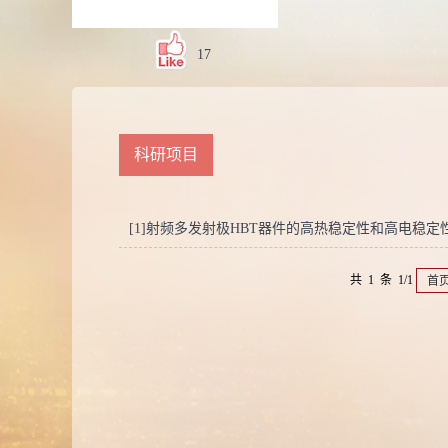
17
科研项目
[1]射频多发射极HBT器件的高热稳定性和高电稳定性协同研究,
共 1 条 1/1
首