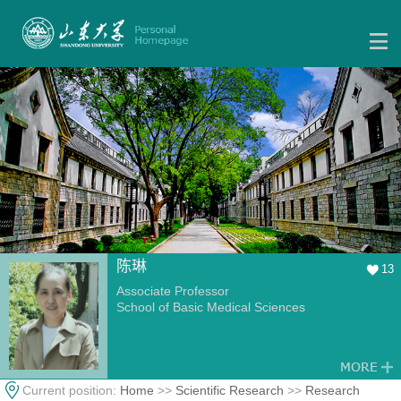
陈琳
13
Associate Professor
School of Basic Medical Sciences
Current position:
Home
>>
Scientific Research
>>
Research