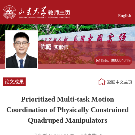
English
陈腾
实验师
00008484
访问次数：
次
论文成果
返回中文主页
Prioritized Multi-task Motion
Coordination of Physically Constrained
Quadruped Manipulators