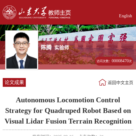
English
陈腾
实验师
00008470
访问次数：
次
论文成果
返回中文主页
Autonomous Locomotion Control
Strategy for Quadruped Robot Based on
Visual Lidar Fusion Terrain Recognition