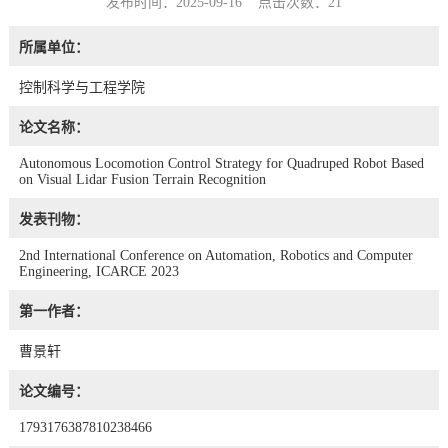
发布时间：2025-09-16 点击次数：
21
所属单位：
控制科学与工程学院
论文名称：
Autonomous Locomotion Control Strategy for Quadruped Robot Based
on Visual Lidar Fusion Terrain Recognition
发表刊物：
2nd International Conference on Automation, Robotics and Computer
Engineering, ICARCE 2023
第一作者：
曹景轩
论文编号：
1793176387810238466