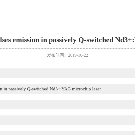
lses emission in passively Q-switched Nd3
发布时间：2019-10-22
on in passively Q-switched Nd3+:YAG microchip laser