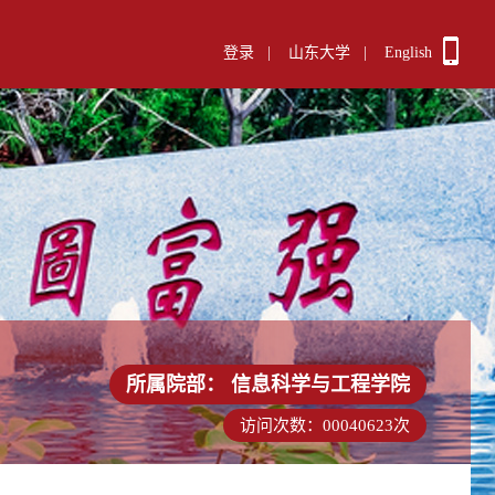
登录
|
山东大学
|
English
所属院部：
信息科学与工程学院
访问次数：
00040623
次