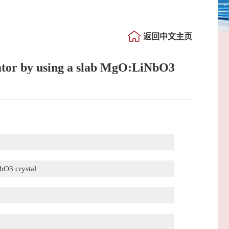
返回中文主页
lator by using a slab MgO:LiNbO3
NbO3 crystal