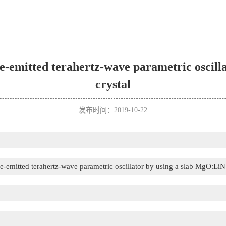
ce-emitted terahertz-wave parametric oscil
crystal
发布时间：2019-10-22
ce-emitted terahertz-wave parametric oscillator by using a slab MgO:Li