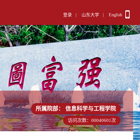
登录
|
山东大学
|
English
所属院部：
信息科学与工程学院
访问次数：
00040601
次