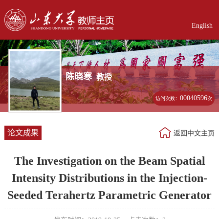
English
陈晓寒
教授
00040596
访问次数：
次
论文成果
返回中文主页
The Investigation on the Beam Spatial
Intensity Distributions in the Injection-
Seeded Terahertz Parametric Generator