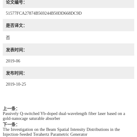
论文编号：
51577FCA27874B569244B50DD668DC9D
是否译文：
否
发表时间：
2019-06
发布时间：
2019-10-25
上一条：
Passively Q-switched Yb-doped dual-wavelength fiber laser based on a
gold-nanocage saturable absorber
下一条：
The Investigation on the Beam Spatial Intensity Distributions in the
Injection-Seeded Terahertz Parametric Generator