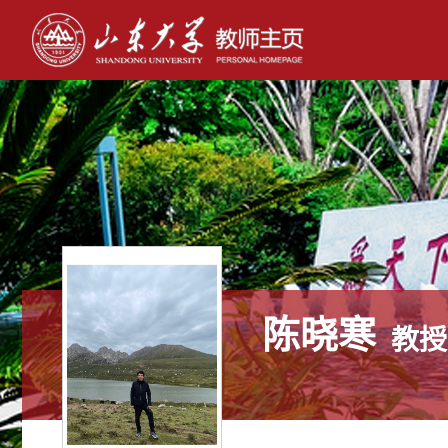
陈晓寒
教授