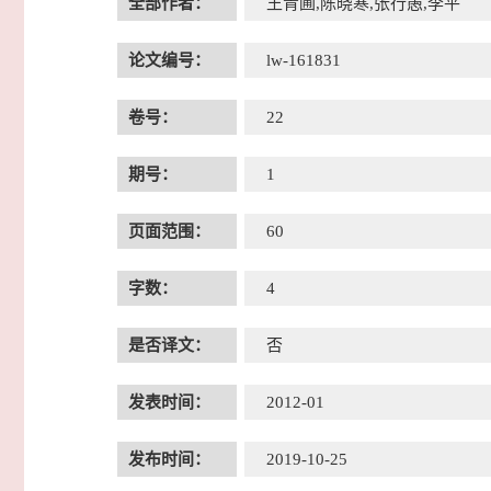
全部作者：
王青圃,陈晓寒,张行愚,李平
论文编号：
lw-161831
卷号：
22
期号：
1
页面范围：
60
字数：
4
是否译文：
否
发表时间：
2012-01
发布时间：
2019-10-25