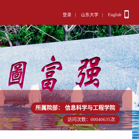
登录
|
山东大学
|
English
所属院部：
信息科学与工程学院
访问次数：
00040635
次