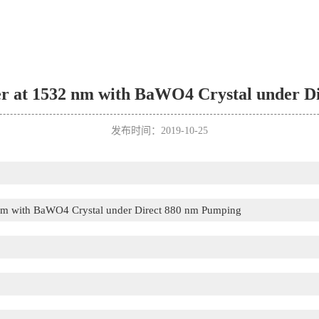
r at 1532 nm with BaWO4 Crystal under D
发布时间：2019-10-25
nm with BaWO4 Crystal under Direct 880 nm Pumping