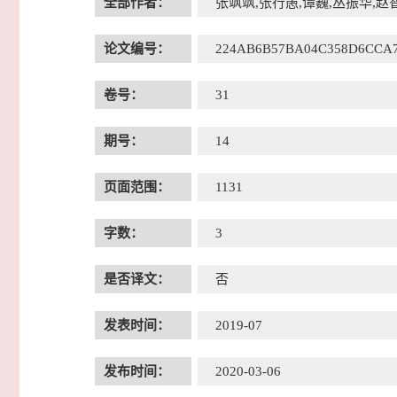
全部作者：
张飒飒,张行愚,谭巍,丛振华,赵
论文编号：
224AB6B57BA04C358D6CCA
卷号：
31
期号：
14
页面范围：
1131
字数：
3
是否译文：
否
发表时间：
2019-07
发布时间：
2020-03-06