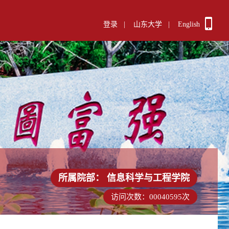
登录
|
山东大学
|
English
所属院部：
信息科学与工程学院
访问次数：
00040595
次