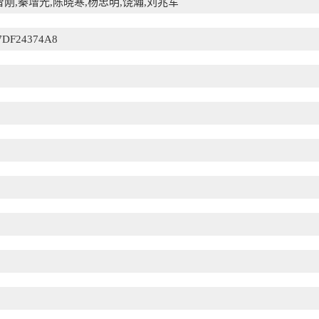
智刚,秦增光,陈晓寒,杨忠明,饶瀚,刘兆军
7DF24374A8