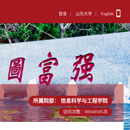
登录
|
山东大学
|
English
所属院部：
信息科学与工程学院
访问次数：
00040585
次