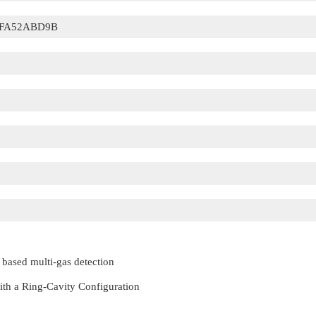
FFA52ABD9B
ased multi-gas detection
with a Ring-Cavity Configuration