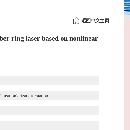
返回中文主页
iber ring laser based on nonlinear
inear polarization rotation