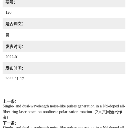
期号：
120
是否译文：
否
发表时间：
2022-01
发布时间：
2022-11-17
上一条：
Single- and dual-wavelength noise-like pulses generation in a Nd-doped all-
fiber ring laser based on nonlinear polarization rotation（2人共同通讯作
者）
下一条：
Single- and dual-wavelength noise-like pulses generation in a Nd-doped all-