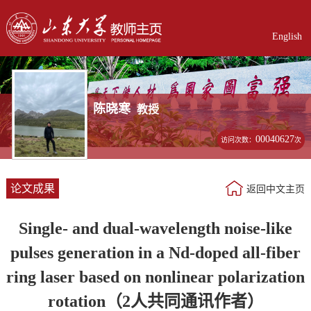
English
陈晓寒
教授
00040627
访问次数：
次
论文成果
返回中文主页
Single- and dual-wavelength noise-like
pulses generation in a Nd-doped all-fiber
ring laser based on nonlinear polarization
rotation（2人共同通讯作者）