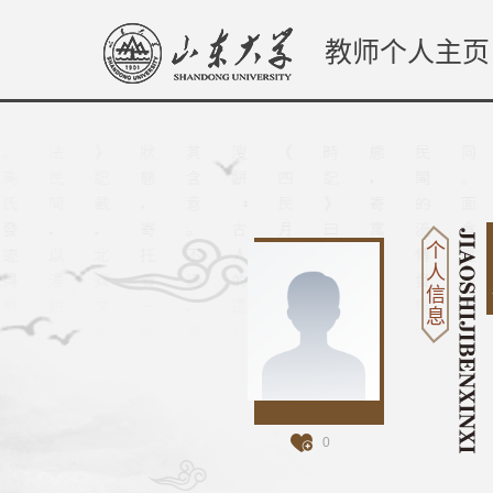
教师个人主页
个
人
信
息
0