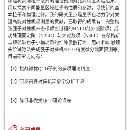
体是将高能粒子散射的理论预测对比高精度实验结果，
用以探索不同能量区域粒子的性质和参数，寻找新的基
本粒子和物理定律。我的研究重点是量子色动力学对关
键高能对撞机观测量的贡献，已取得的成果有：完整构
造强子对撞机末态带颜色过程的NNLO红外减除项；成
功处理固定阶（N3LO）与大对数项（N3LL）在希格斯
与规范玻色子小横动量的红外发散行为；用
qT
和映射领
头阶减除法完成强子对撞机N3LO精度微分截面预测等。
目前研究方向有：
【1】
挑战微扰QCD研究的多项理论精度
【2】研发高性对撞机现象学分析工具
【3】降低非微扰QCD理论误差