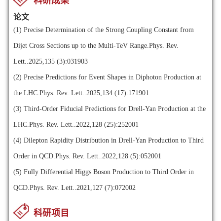
科研成果
论文
(1)
Precise Determination of the Strong Coupling Constant from
Dijet Cross Sections up to the Multi-TeV Range.Phys. Rev.
Lett..2025,135 (3):031903
(2)
Precise Predictions for Event Shapes in Diphoton Production at
the LHC.Phys. Rev. Lett..2025,134 (17):171901
(3)
Third-Order Fiducial Predictions for Drell-Yan Production at the
LHC.Phys. Rev. Lett..2022,128 (25):252001
(4)
Dilepton Rapidity Distribution in Drell-Yan Production to Third
Order in QCD.Phys. Rev. Lett..2022,128 (5):052001
(5)
Fully Differential Higgs Boson Production to Third Order in
QCD.Phys. Rev. Lett..2021,127 (7):072002
科研项目