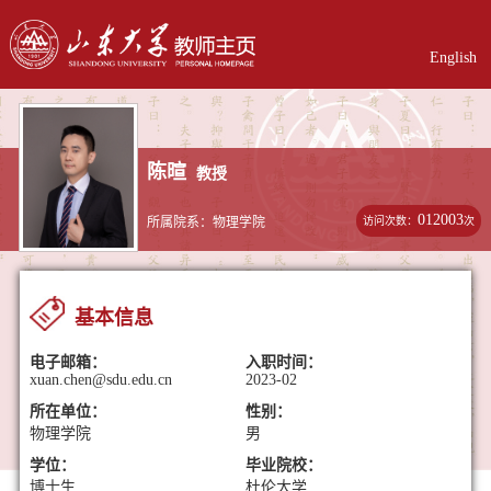
English
陈暄
教授
012003
访问次数：
次
所属院系：物理学院
基本信息
电子邮箱：
入职时间：
xuan.chen@sdu.edu.cn
2023-02
所在单位：
性别：
物理学院
男
学位：
毕业院校：
博士生
杜伦大学