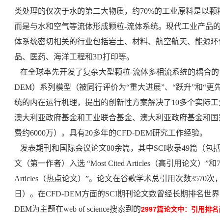
类处理的仅次于水的第二大物质，约70%的工业原料是以
而是与水和空气等流体形成颗粒-流体系统。现代工业产品的5
体系统密切相关的行业包括岩土、材料、航空航天、能源环
品、医药、海洋工程和3D打印等。
在全球率先开发了复杂大型颗粒-流体多相流系统的耦合的计
DEM）系列模型（被同行评价为“重大进展”、“跃升”和“更
统的内在运行机理，提出的创新性方案解决了10多个实际
澳大利亚政府基金和工业联合基金、澳大利亚政府基金和国
费约6000万）。
具有20多年的CFD-DEM研究工作经验。
发表期刊和国际会议论文80余篇，其中SCI收录49篇（包括
文（第一作者）入选 “Most Cited Articles（高引用论文）”和7
Articles（热点论文）”。论文在谷歌学术总引用次数3570次
日）。在CFD-DEM方面的SCI期刊论文数曾经长期排名
2997篇论文中：引用排
DEM为主题在web of science搜索到的